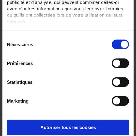
publicité et d'analyse, qui peuvent combiner celles-ci
avec d'autres informations que vous leur avez fournies
ou qu'ils ont collectées lors de votre utilisation de leurs
services.
Pour en savoir plus, veuillez consulter notre
politique de
S
CA 10141
confidentialité
.
Nécessaires
é
Watertight portable conductivity meter, For checking the quality of water
l
e
Préférences
c
t
i
Statistiques
o
n
Marketing
d
u
c
o
Autoriser tous les cookies
n