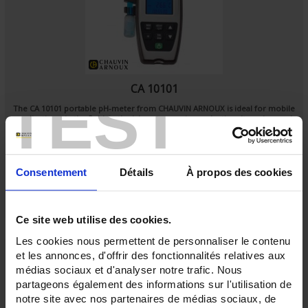
CA 10101
TEST
The
CA 10101 portable pH-meter
from
CHAUVIN ARNOUX
is ideal for mobile
applications: in the field, in the laboratory or in production. It can be used
for quick, accurate, professional measurements of pH, Redox potential and
temperature.
Consentement
Détails
À propos des cookies
Ce site web utilise des cookies.
Les cookies nous permettent de personnaliser le contenu
et les annonces, d'offrir des fonctionnalités relatives aux
médias sociaux et d'analyser notre trafic. Nous
partageons également des informations sur l'utilisation de
notre site avec nos partenaires de médias sociaux, de