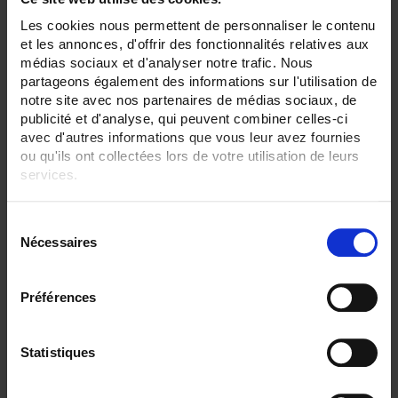
Set Descending Direction
Sort By
Les cookies nous permettent de personnaliser le contenu
et les annonces, d'offrir des fonctionnalités relatives aux
2 item(s)
Show
médias sociaux et d'analyser notre trafic. Nous
partageons également des informations sur l'utilisation de
notre site avec nos partenaires de médias sociaux, de
publicité et d'analyse, qui peuvent combiner celles-ci
avec d'autres informations que vous leur avez fournies
ou qu'ils ont collectées lors de votre utilisation de leurs
services.
Pour en savoir plus, veuillez consulter notre
politique de
S
confidentialité
.
Nécessaires
é
l
e
Préférences
c
CA 5292
t
Colour graphical recorder-multimeter
i
Statistiques
o
n