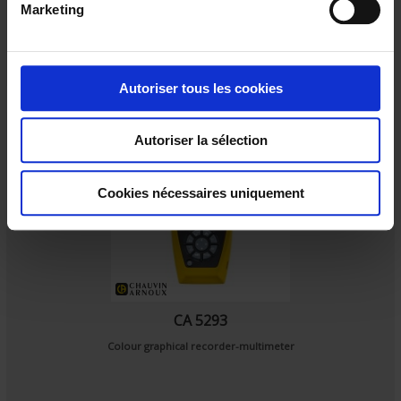
Marketing
d
u
c
o
Autoriser tous les cookies
n
s
Autoriser la sélection
e
n
t
Cookies nécessaires uniquement
e
m
e
n
t
CA 5293
Colour graphical recorder-multimeter