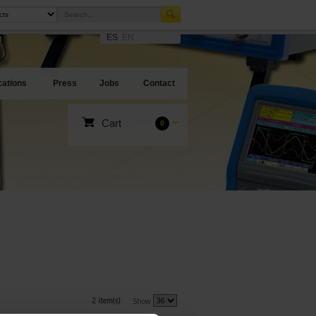
ES
EN
cations
Press
Jobs
Contact
Cart
0
2 item(s)
Show