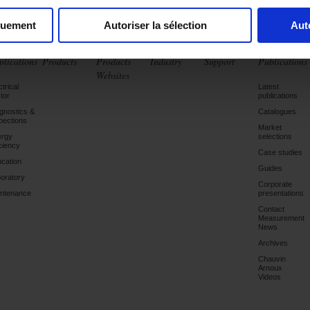
quement
Autoriser la sélection
Aut
plications
Products
Products
Industry
Support
Publications
Websites
ctrical
Latest
tor
publications
gnostics &
Catalogues
pections
Market
ergy
selections
iciency
Case studies
cation
Guides
oratory
Corporate
ntenance
presentations
Contact
Measurement
News
Archives
Chauvin
Arnoux
Videos