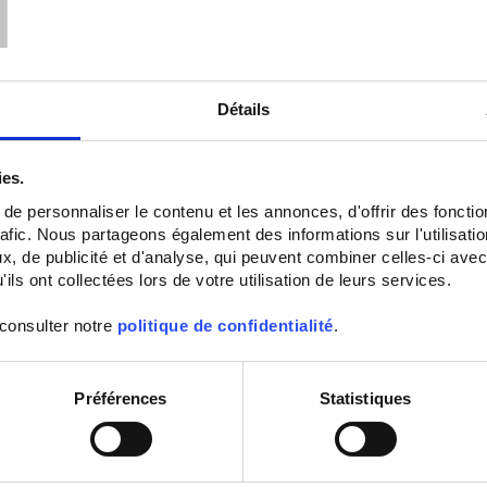
T
Détails
ies.
e personnaliser le contenu et les annonces, d'offrir des fonctio
rafic. Nous partageons également des informations sur l'utilisati
C.A 850
CA 1550
, de publicité et d'analyse, qui peuvent combiner celles-ci avec
MICROMANOMETER
7-bar digital manometer
ils ont collectées lors de votre utilisation de leurs services.
Bluetooth logger micromanomete
Differential air pressure, air speed
 consulter notre
politique de confidentialité
.
and air flow rate – Modes: MAP, Mi
Max, Average & Hold –USB /
Bluetooth communication –Data
Logger Transfer software –ANDRO
Préférences
Statistiques
app
Set Descending Direction
Sort By