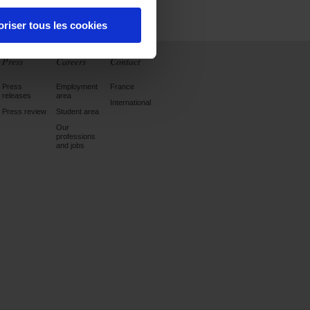
oriser tous les cookies
Press
Careers
Contact
Press
Employment
France
releases
area
International
Press review
Student area
Our
professions
and jobs