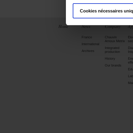
Cookies nécessaires uni
Home
News
Company
Ap
France
Chauvin
Ele
Arnoux Metrix
sec
International
Integrated
Dia
Archives
production
Ins
History
En
eff
Our brands
Edu
Lab
Mai