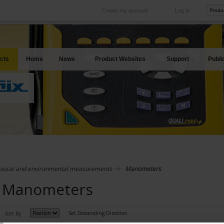
Create my account
Log in
International
Product sites
rve your needs
Our subsidiaries abroad
Our best offers
cts
Home
News
Product Websites
Support
Publi
ysical and environmental measurements
Manometers
Manometers
Set Descending Direction
Sort By