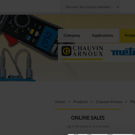
Discover the Group's websites
Group
Companies
Chauvin Arnoux
An offering to se
Company
Applications
Produ
Home
Products
Chauvin Arnoux
Ph
ONLINE SALES
Log in for access to online sales.