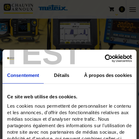
0
TEST
Consentement
Détails
À propos des cookies
Ce site web utilise des cookies.
Les cookies nous permettent de personnaliser le contenu
Home
Products
Pyrocontrole
Products for calibration
et les annonces, d'offrir des fonctionnalités relatives aux
Standard calibration sensors
médias sociaux et d'analyser notre trafic. Nous
partageons également des informations sur l'utilisation de
notre site avec nos partenaires de médias sociaux, de
publicité et d'analyse, qui peuvent combiner celles-ci