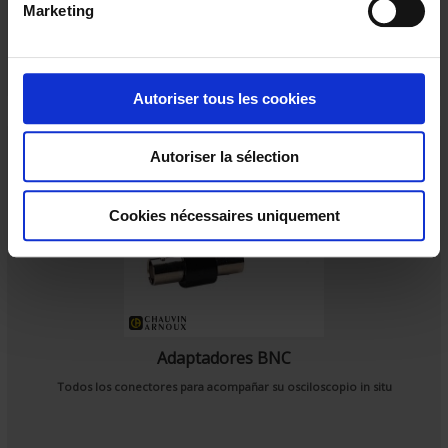
Marketing
d
u
c
o
Autoriser tous les cookies
n
s
Autoriser la sélection
e
n
t
Cookies nécessaires uniquement
e
m
e
n
t
Adaptadores BNC
Todos los conectores para acompañar su osciloscopio in situ