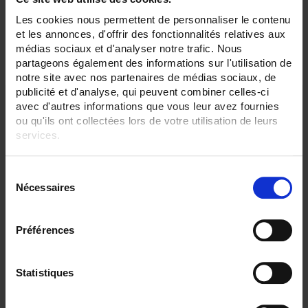
Establecer dirección descendente
Ordenar por
Les cookies nous permettent de personnaliser le contenu
et les annonces, d'offrir des fonctionnalités relatives aux
2 elemento(s)
Mostrar
médias sociaux et d'analyser notre trafic. Nous
partageons également des informations sur l'utilisation de
notre site avec nos partenaires de médias sociaux, de
publicité et d'analyse, qui peuvent combiner celles-ci
avec d'autres informations que vous leur avez fournies
ou qu'ils ont collectées lors de votre utilisation de leurs
services.
Pour en savoir plus, veuillez consulter notre
politique de
S
confidentialité
.
Nécessaires
é
l
e
Préférences
c
Cables con conector BNC
t
Imprescindible para conectar los instrumentos de laboratorio
i
Statistiques
o
n