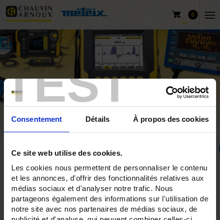
0
TEST
Consentement
Détails
À propos des cookies
Ce site web utilise des cookies.
Les cookies nous permettent de personnaliser le contenu
Inicio
Productos
Chauvin Arnoux
et les annonces, d'offrir des fonctionnalités relatives aux
Osciloscopios Analógicos de sobremesa
médias sociaux et d'analyser notre trafic. Nous
partageons également des informations sur l'utilisation de
notre site avec nos partenaires de médias sociaux, de
publicité et d'analyse, qui peuvent combiner celles-ci