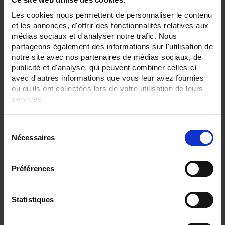
Establecer dirección descendente
Ordenar por
Les cookies nous permettent de personnaliser le contenu
et les annonces, d'offrir des fonctionnalités relatives aux
2 elemento(s)
Mostrar
médias sociaux et d'analyser notre trafic. Nous
partageons également des informations sur l'utilisation de
notre site avec nos partenaires de médias sociaux, de
publicité et d'analyse, qui peuvent combiner celles-ci
avec d'autres informations que vous leur avez fournies
ou qu'ils ont collectées lors de votre utilisation de leurs
services.
Pour en savoir plus, veuillez consulter notre
politique de
S
confidentialité
.
Nécessaires
é
l
e
Préférences
c
MINI 102
t
Ø 16 mm max.
i
Statistiques
Intensidad nominal: 200 A AC
o
n