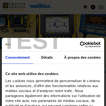
0
TEST
Consentement
Détails
À propos des cookies
Ce site web utilise des cookies.
Les cookies nous permettent de personnaliser le contenu
Inicio
Productos
Pyrocontrole
Products for calibration
et les annonces, d'offrir des fonctionnalités relatives aux
Standard calibration sensors
médias sociaux et d'analyser notre trafic. Nous
partageons également des informations sur l'utilisation de
notre site avec nos partenaires de médias sociaux, de
publicité et d'analyse, qui peuvent combiner celles-ci