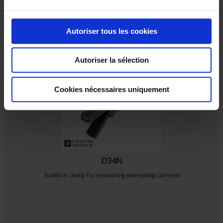
u
c
o
Autoriser tous les cookies
n
s
Autoriser la sélection
e
n
t
Cookies nécessaires uniquement
e
m
e
n
t
D34N
3-calibre clamp for measuring alternating currents