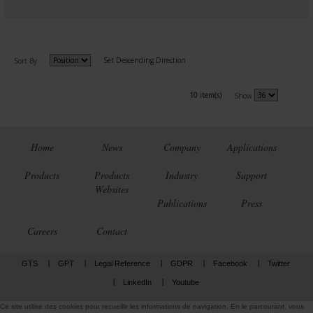
Set Descending Direction
Sort By
10 item(s)
Show
Home
News
Company
Applications
Products
Products
Industry
Support
Websites
Publications
Press
Careers
Contact
GTS
GPT
Legal Reference
GDPR
Facebook
Twitter
LinkedIn
Youtube
Ce site utilise des cookies pour recueillir les informations de navigation. En le parcourant, vous