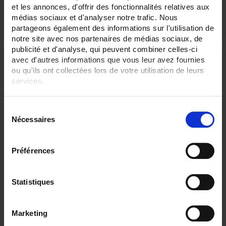
et les annonces, d'offrir des fonctionnalités relatives aux
médias sociaux et d'analyser notre trafic. Nous
partageons également des informations sur l'utilisation de
notre site avec nos partenaires de médias sociaux, de
publicité et d'analyse, qui peuvent combiner celles-ci
avec d'autres informations que vous leur avez fournies
ou qu'ils ont collectées lors de votre utilisation de leurs
services.
Pour en savoir plus, veuillez consulter notre
politique de
S
confidentialité
.
Nécessaires
é
l
e
Préférences
c
D33N
t
i
Statistiques
For measuring alternating currents
o
n
Marketing
d