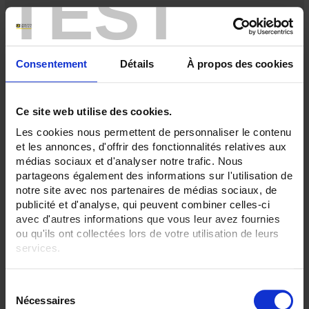
TEST
Consentement
Détails
À propos des cookies
Ce site web utilise des cookies.
Les cookies nous permettent de personnaliser le contenu
et les annonces, d'offrir des fonctionnalités relatives aux
médias sociaux et d'analyser notre trafic. Nous
partageons également des informations sur l'utilisation de
notre site avec nos partenaires de médias sociaux, de
publicité et d'analyse, qui peuvent combiner celles-ci
ULYS MD100-M
avec d'autres informations que vous leur avez fournies
ou qu'ils ont collectées lors de votre utilisation de leurs
Energy meter for single-phase networks - Direct connection up to 100A –
MID
services.
Pour en savoir plus, veuillez consulter notre
politique de
S
confidentialité
.
Nécessaires
é