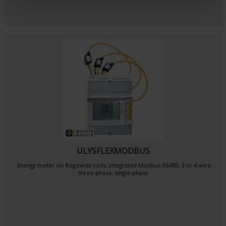
n
t
ULYSFLEXMODBUS
Energy meter on Rogowski coils, integrated Modbus RS485, 3 or 4-wire
three-phase, single-phase